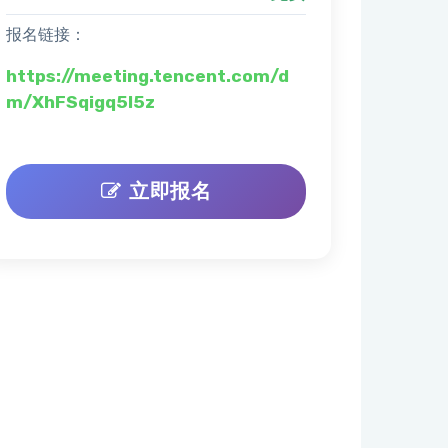
报名链接：
https://meeting.tencent.com/d
m/XhFSqigq5I5z
立即报名